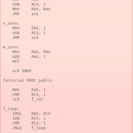
    SUB     RCX, 1

    MOV     RDX, RAX

    JMP     ack

n_zero:

    MOV     EDX, 1

    SUB     RCX, 1

    JMP     ack

m_zero:

    MOV     RAX, RDX

    ADD     RAX, 1

    RET

    ack ENDP

factorial PROC public

    MOV     EAX, 1

    CMP     RCX, 1

    JLE     f_ret

f_loop:

    IMUL    RAX, RCX

    SUB     RCX, 1

    CMP     RCX, 1

    JNLE    f_loop
