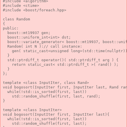
#include <algorithm>

#include <ctime>

#include <boost/foreach.hpp>

class Random

{

public:

  boost::mt19937 gen;

  boost::uniform_int<int> dst;

  boost::variate_generator< boost::mt19937, boost::unif
  Random( int N ):// call instance:

    gen( static_cast<unsigned long>(std::time(nullptr))
  }

  std::ptrdiff_t operator()( std::ptrdiff_t arg ) {

    return static_cast< std::ptrdiff_t >( rand() );

  }

};

template <class InputIter, class Rand>

void bogosort(InputIter first, InputIter last, Rand ran
  while(!std::is_sorted(first, last))

    std::random_shuffle(first, last, rand);

}

template <class InputIter>

void bogosort(InputIter first, InputIter last){

  while(!std::is_sorted(first, last))

    std::random_shuffle(first, last);
