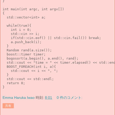
}

int main(int argc, int argv[])

{

  std::vector<int> a;

  while(true){

    int i = 0;

    std::cin >> i;

    if(std::cin.eof() || std::cin.fail()) break;

    a.push_back(i);

  }

  Random rand(a.size());

  boost::timer timer;

  bogosort(a.begin(), a.end(), rand);

  std::cout << "time = " << timer.elapsed() << std::end
  BOOST_FOREACH(int i, a){

    std::cout << i << ", ";

  }

  std::cout << std::endl;

  return 0;

Emma Haruka Iwao
時刻:
8:01
0 件のコメント:
共有