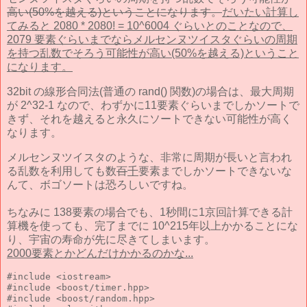
高い(50%を越える)ということになります。
だいたい計算し
てみると 2080 * 2080! = 10^6004 ぐらいとのことなので、
2079 要素ぐらいまでならメルセンヌツイスタぐらいの周期
を持つ乱数でそろう可能性が高い(50%を越える)ということ
になります。
32bit の線形合同法(普通の rand() 関数)の場合は、最大周期
が 2^32-1 なので、わずかに11要素ぐらいまでしかソートで
きず、それを越えると永久にソートできない可能性が高く
なります。
メルセンヌツイスタのような、非常に周期が長いと言われ
る乱数を利用しても数
百
千
要素までしかソートできないな
んて、ボゴソートは恐ろしいですね。
ちなみに 138要素の場合でも、1秒間に1京回計算できる計
算機を使っても、完了までに 10^215年以上かかることにな
り、宇宙の寿命が先に尽きてしまいます。
2000要素とかどんだけかかるのかな...
#include <iostream>

#include <boost/timer.hpp>

#include <boost/random.hpp>
