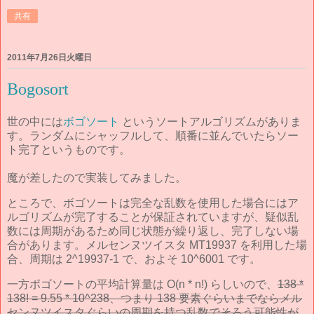
共有
2011年7月26日火曜日
Bogosort
世の中には
ボゴソート
というソートアルゴリズムがありま
す。ランダムにシャッフルして、順番に並んでいたらソー
ト完了というものです。
魔が差したので実装してみました。
ところで、ボゴソートは完全な乱数を使用した場合にはア
ルゴリズムが完了することが保証されていますが、疑似乱
数には周期があるため同じ状態が繰り返し、完了しない場
合があります。メルセンヌツイスタ MT19937 を利用した場
合、周期は 2^19937-1 で、およそ 10^6001 です。
一方ボゴソートの平均計算量は O(n * n!) らしいので、
138 *
138! = 9.55 * 10^238、つまり 138 要素ぐらいまでならメル
センヌツイスタぐらいの周期を持つ乱数でそろう可能性が