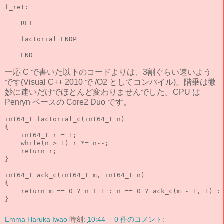
f_ret:

    RET

    factorial ENDP

一応 C で書いた以下のコードよりは、3割ぐらい速いよう
です(Visual C++ 2010 で /O2 としてコンパイル)。階乗は微
妙に速いだけでほとんど変わりませんでした。CPU は
Penryn ベースの Core2 Duo です。
int64_t factorial_c(int64_t n)

{

    int64_t r = 1;

    while(n > 1) r *= n--;

    return r;

}

int64_t ack_c(int64_t m, int64_t n)

{

    return m == 0 ? n + 1 : n == 0 ? ack_c(m - 1, 1) : 
Emma Haruka Iwao
時刻:
10:44
0 件のコメント: