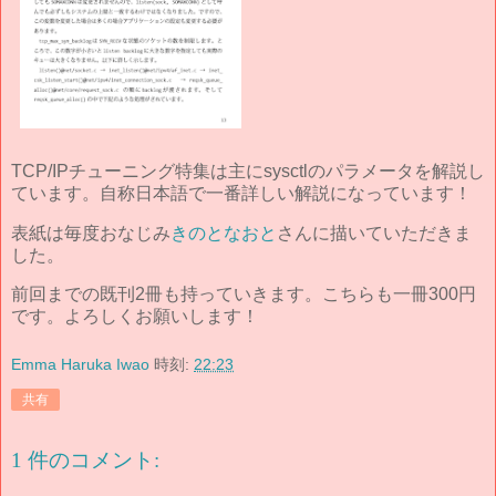
TCP/IPチューニング特集は主にsysctlのパラメータを解説し
ています。自称日本語で一番詳しい解説になっています！
表紙は毎度おなじみ
きのとなおと
さんに描いていただきま
した。
前回までの既刊2冊も持っていきます。こちらも一冊300円
です。よろしくお願いします！
Emma Haruka Iwao
時刻:
22:23
共有
1 件のコメント: