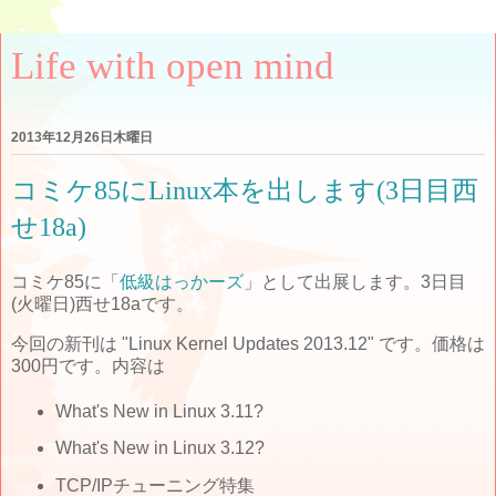
Life with open mind
2013年12月26日木曜日
コミケ85にLinux本を出します(3日目西
せ18a)
コミケ85に「
低級はっかーズ
」として出展します。3日目
(火曜日)西せ18aです。
今回の新刊は "Linux Kernel Updates 2013.12" です。価格は
300円です。内容は
What's New in Linux 3.11?
What's New in Linux 3.12?
TCP/IPチューニング特集