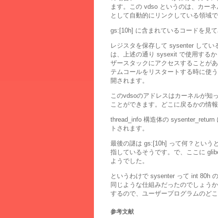
ます。この vdso というのは、カ
として自動的にリンクしている領域で
gs:[10h] に含まれているコードを
レジスタを保存して sysenter し
は、上述の通り sysexit で使用
ザースタックにアクセスすることがあるから
テムコールをリスタートする時に使うも
開されます。
このvdsoのアドレスはカーネルが知
ことができます。どこに戻るかの情報
thread_info 構造体の sysent
トされます。
最後の謎は gs:[10h] って何？というところです
指しているそうです。で、ここに gli
ようでした。
というわけで sysenter って int
同じような仕組みだったのでしょうか。 x6
するので、ユーザープログラムのどこから
参考文献