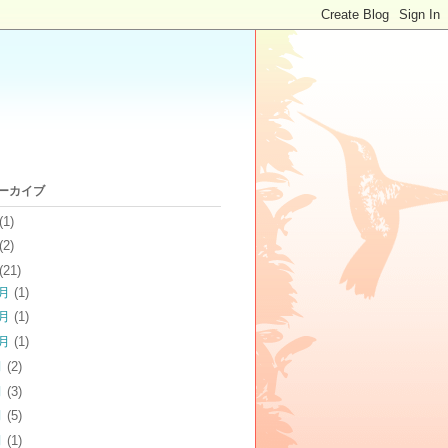
アーカイブ
(1)
(2)
(21)
2月
(1)
1月
(1)
0月
(1)
月
(2)
月
(3)
月
(5)
月
(1)