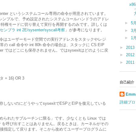
x8
ysenter というシステムコール専用の命令が用意されています。
かなりシンプルで、予め設定されたシステムコールハンドラのアドレ
►
5
トして、特権モードに切り替えて実行を再開するのみです。詳しくは
ラ int 2E/sysenter/syscall考察
」が参考になります。
►
3
►
1
er命令はユーザーモード空間での実行アドレスをスタックやレジ
all 命令や int 80h 命令の場合は、スタックに CS:EIP
►
2013
senter ではどこにも保存されません。ではsysexitはどのように戻
►
2012
►
2011
+ 16) OR 3
自己紹介
。
Emma
詳細プロ
保存しないのにどうやってsysexitでESPとEIPを復元している
決められたサブルーチンに限る」です。少なくとも Linux では
ter を呼び出すことはありません。戻るときは、カーネルがその
接指定して戻ります。そこから改めてユーザープログラムに