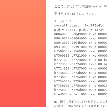
ここで、アセンブリで直接 syscal
実行例は次のようになります。
$ ./a.out 

syscall point = 0xb775a414

pid = 13734, pid10 = 13734

08048000-08049000 r-xp 00000
08049000-0804a000 r--p 00000
0804a000-0804b000 rw-p 00001
09370000-09391000 rw-p 00000
b7568000-b7569000 rw-p 00000
b7569000-b7721000 r-xp 00000
b7721000-b7723000 r--p 001b8
b7723000-b7724000 rw-p 001ba
b7724000-b7727000 rw-p 00000
b7738000-b773b000 rw-p 00000
b773b000-b775a000 r-xp 00000
b775a000-b775b000 r-xp 00000
b775b000-b775c000 r--p 0001f
b775c000-b775d000 rw-p 00020
gs:[10h]に保存されているアドレス
の場合、0xb775a414 が保存され