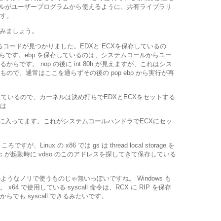
ーネルがユーザープログラムから使えるように、共有ライブラリ
す。
見てみましょう。
ているコードが見つかりました。EDXと ECXを保存しているの
するからです。ebp を保存しているのは、システムコールからユー
です。 nop の後に int 80h が見えますが、これはシス
ので、通常はここを通らずその後の pop ebp から実行が再
っているので、カーネルは決め打ちでEDXとECXをセットする
は
er_return に入ってます。これがシステムコールハンドラでECXにセッ
が、Linux の x86 では gs は thread local storage を
bc が起動時に vdso のこのアドレスを探してきて保存している
 80h のようなノリで使うものじゃ無いっぽいですね。 Windows も
4 で使用している syscall 命令は、RCX に RIP を保存
でも syscall できるみたいです。