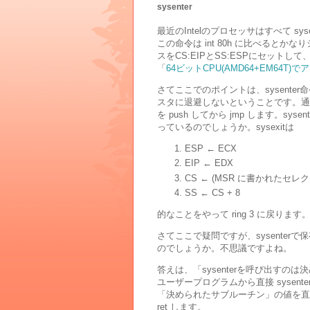
sysenter
最近のIntelのプロセッサはすべて s
この命令は int 80h に比べると
スをCS:EIPとSS:ESPにセッ
「
64ビットCPU(AMD64+EM64T)でアセンブ
さてここでのポイントは、sysent
スタに退避しないということです。通常の c
を push してから jmp します。sy
っているのでしょうか。sysexitは
ESP ← ECX
EIP ← EDX
CS ← (MSR に書かれたセレクタ 
SS ← CS + 8
的なことをやって ring 3 に戻ります
さてここで疑問ですが、sysenterで
のでしょうか。不思議ですよね。
答えは、「sysenterを呼び出すのは
ユーザープログラムから直接 sysen
「決められたサブルーチン」の値を直
ret します。