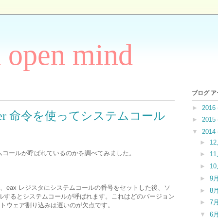
h open mind
ブログ 
►
2016
ysenter 命令を使ってシステムコール
►
2015
▼
2014
►
1
システムコールが呼ばれているのかを調べてみました。
►
1
►
1
►
9
、eax レジスタにシステムコールの番号をセットした後、ソ
►
8
をコールするとシステムコールが呼ばれます。これはどのバージョン
►
7
、ソフトウェア割り込みは遅いのが欠点です。
▼
6