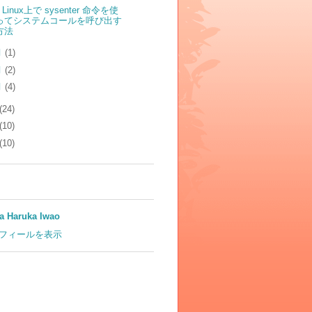
6 Linux上で sysenter 命令を使
ってシステムコールを呼び出す
方法
月
(1)
月
(2)
月
(4)
(24)
(10)
(10)
 Haruka Iwao
フィールを表示